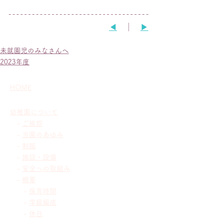
◀︎
　｜　
▶︎
未就園児のみなさんへ
2023年度
HOME
幼稚園について
-
ご挨拶
-
当園のあゆみ
-
制服
-
施設・設備
-
安全への取組み
-
概要
-
保育時間
-
学級編成
-
休日