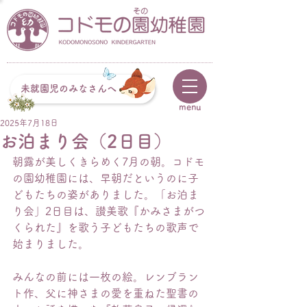
未就園児のみなさんへ
menu
2025年7月18日
お泊まり会（2日目）
朝露が美しくきらめく7月の朝。コドモ
の園幼稚園には、早朝だというのに子
どもたちの姿がありました。「お泊ま
り会」2日目は、讃美歌『かみさまがつ
くられた』を歌う子どもたちの歌声で
始まりました。
みんなの前には一枚の絵。レンブラン
ト作、父に神さまの愛を重ねた聖書の