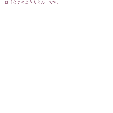
は「なつのようちえん」です。
また2学期に、幼稚園で元気に会いまし
ょう。
◀︎
　｜　
▶︎
行 事
2025年度
HOME
幼稚園について
-
ご挨拶
-
当園のあゆみ
-
制服
-
施設・設備
-
安全への取組み
-
概要