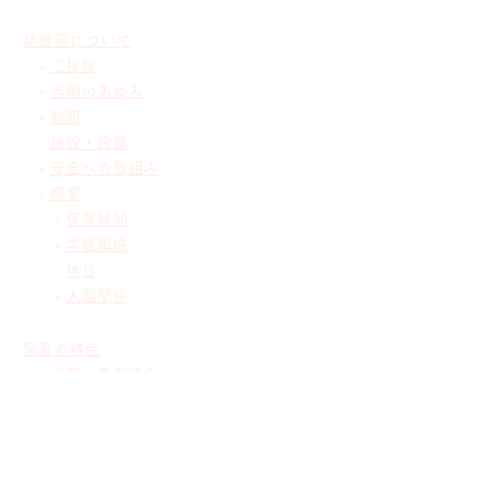
幼稚園について
-
ご挨拶
-
当園のあゆみ
-
制服
-
施設・設備
-
安全への取組み
-
概要
-
保育時間
-
学級編成
-
休日
-
入園関係
保育の特色
-
当園の教育理念
-
当園の教育方針
-
目指す子どもの姿
-
施設・環境のご紹介
-
保護者とのあゆみ