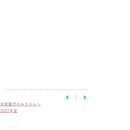
◀︎
　｜　
▶︎
未就園児のみなさんへ
2022年度
HOME