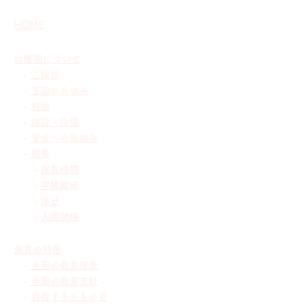
HOME
幼稚園について
-
ご挨拶
-
当園のあゆみ
-
制服
-
施設・設備
-
安全への取組み
-
概要
-
保育時間
-
学級編成
-
休日
-
入園関係
保育の特色
-
当園の教育理念
-
当園の教育方針
-
目指す子どもの姿