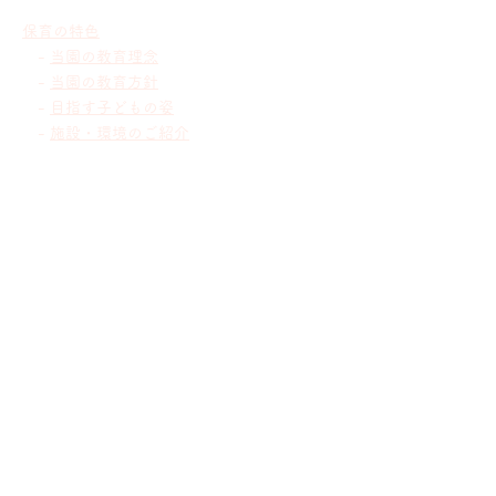
保育の特色
-
当園の教育理念
-
当園の教育方針
-
目指す子どもの姿
-
施設・環境のご紹介
-
保護者とのあゆみ
幼稚園での生活
-
幼稚園の一日
-
主な
年間行事
-
預かり保育
-
課外教室
-
当園の
感染症対策
入園のご案内
-
募集概要
-
入園説明会
-
ご参加にあたって
-
参加お申込み