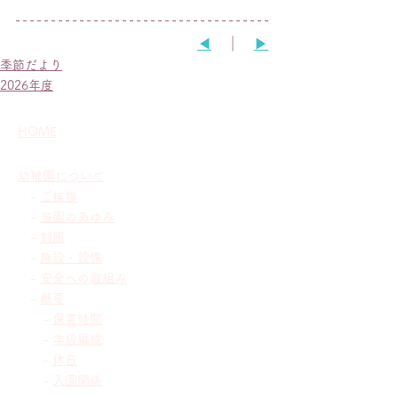
◀︎
　｜　
▶︎
季節だより
2026年度
HOME
幼稚園について
-
ご挨拶
-
当園のあゆみ
-
制服
-
施設・設備
-
安全への取組み
-
概要
-
保育時間
-
学級編成
-
休日
-
入園関係