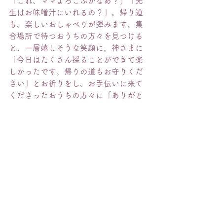
「これ、ママよろこぶかなあ？」「先
生はお味噌汁にいれるの？」。帰り道
も、楽しいおしゃべりが弾みます。集
合場所で待つおうちの方々を見つける
と、一層嬉しそうな笑顔に。神さまに
「今日はたくさん採ることができて楽
しかったです。帰りの道もお守りくだ
さい」とお祈りをし、お手伝いに来て
くださったおうちの方々に「ありがと
うございました」とご挨拶をしまし
た。
夢中になって取り組んだ小松菜採り