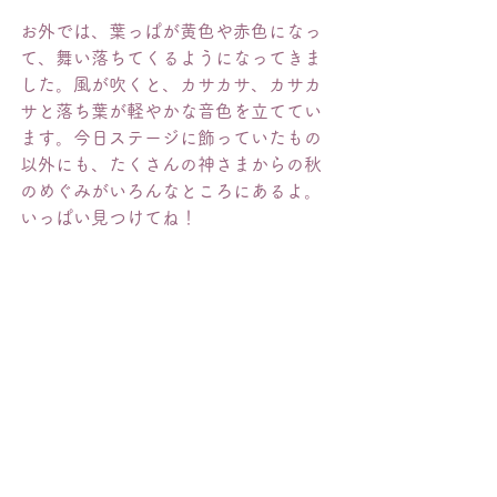
お外では、葉っぱが黄色や赤色になっ
て、舞い落ちてくるようになってきま
した。風が吹くと、カサカサ、カサカ
サと落ち葉が軽やかな音色を立ててい
ます。今日ステージに飾っていたもの
以外にも、たくさんの神さまからの秋
のめぐみがいろんなところにあるよ。
いっぱい見つけてね！
◀︎
　｜　
▶︎
行 事
2022年度
HOME
幼稚園について