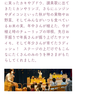
に実ったカキやブドウ、讃美歌に出て
きたミカンやリンゴ。さらにニンジン
やダイコンといった秋が旬の果物やお
野菜。そしてみんながいつも食べてい
るお米の実。年中さんが植えた、今が
植え時のチューリップの球根。先日お
芋掘りで年長さんが掘り上げたサツマ
イモ。そして年少さんが育てたラディ
ッシュ！　ステージの上だけでもこん
なにたくさんのみのりを神さまがもた
らしてくれました。