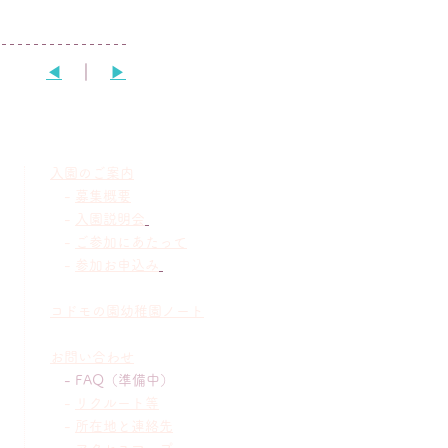
◀︎
　｜　
▶︎
入園のご案内
-
募集概要
-
入園説明会
-
ご参加にあたって
-
参加お申込み
コドモの園幼稚園ノート
お問い合わせ
- FAQ（準備中）
-
リクルート等
-
所在地と連絡先