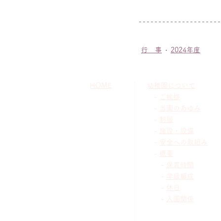
行 事
2024年度
HOME
幼稚園について
-
ご挨拶
-
当園のあゆみ
-
制服
-
施設・設備
-
安全への取組み
-
概要
-
保育時間
-
学級編成
-
休日
-
入園関係