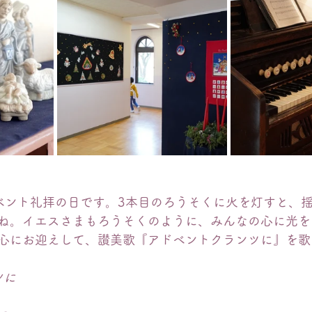
ベント礼拝の日です。3本目のろうそくに火を灯すと、
ね。イエスさまもろうそくのように、みんなの心に光を
心にお迎えして、讃美歌『アドベントクランツに』を歌
ツに