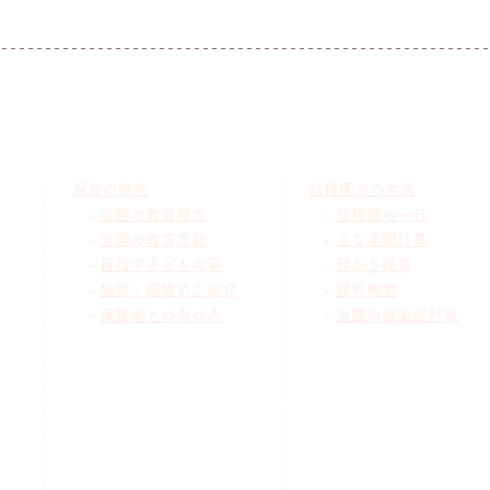
保育の特色
幼稚園での生活
-
当園の教育理念
-
幼稚園の一日
-
当園の教育方針
-
主な
年間行事
-
目指す子どもの姿
-
預かり保育
-
施設・環境のご紹介
-
課外教室
-
保護者とのあゆみ
-
当園の
感染症対策